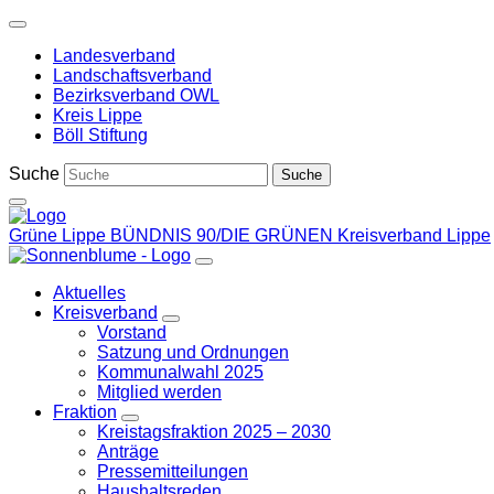
Weiter
zum
Landesverband
Inhalt
Landschaftsverband
Bezirksverband OWL
Kreis Lippe
Böll Stiftung
Suche
Grüne Lippe
BÜNDNIS 90/DIE GRÜNEN Kreisverband Lippe
Aktuelles
Kreisverband
Zeige
Vorstand
Untermenü
Satzung und Ordnungen
Kommunalwahl 2025
Mitglied werden
Fraktion
Zeige
Kreistagsfraktion 2025 – 2030
Untermenü
Anträge
Pressemitteilungen
Haushaltsreden