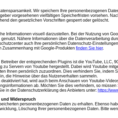
tensparsamkeit. Wir speichern Ihre personenbezogenen Daten d
geber vorgesehenen vielfältigen Speicherfristen vorsehen. Nach
nd den gesetzlichen Vorschriften gesperrt oder gelöscht.
e Informationen visuell darzustellen. Bei der Nutzung von G
d genutzt. Nähere Informationen über die Datenverarbeitung d
chutzcenter auch Ihre persönlichen Datenschutz-Einstellungen
n im Zusammenhang mit Google-Produkten
finden Sie hier
.
. Betreiber der entsprechenden Plugins ist die YouTube, LLC,
 zu Servern von Youtube hergestellt. Dabei wird Youtube mitge
lten Ihnen persönlich zuzuordnen. Dies verhindern Sie, indem 
 ein, die Hinweise über das Nutzerverhalten sammeln.
eaktiviert hat, wird auch beim Anschauen von Youtube-Videos
gsinformationen ab. Möchten Sie dies verhindern, so müssen 
ie in der Datenschutzerklärung des Anbieters unter:
https://www
g und Widerspruch
espeicherten personenbezogenen Daten zu erhalten. Ebenso hab
wicklung, Löschung Ihrer personenbezogenen Daten. Bitte wen