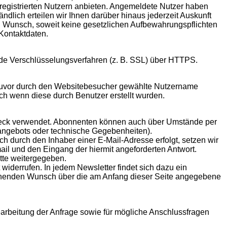
r registrierten Nutzern anbieten. Angemeldete Nutzer haben
ndlich erteilen wir Ihnen darüber hinaus jederzeit Auskunft
n Wunsch, soweit keine gesetzlichen Aufbewahrungspflichten
Kontaktdaten.
nde Verschlüsselungsverfahren (z. B. SSL) über HTTPS.
 zuvor durch den Websitebesucher gewählte Nutzername
uch wenn diese durch Benutzer erstellt wurden.
weck verwendet. Abonnenten können auch über Umstände per
erangebots oder technische Gegebenheiten).
h durch den Inhaber einer E-Mail-Adresse erfolgt, setzen wir
mail und den Eingang der hiermit angeforderten Antwort.
tte weitergegeben.
widerrufen. In jedem Newsletter findet sich dazu ein
echenden Wunsch über die am Anfang dieser Seite angegebene
arbeitung der Anfrage sowie für mögliche Anschlussfragen