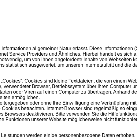
nformationen allgemeiner Natur erfasst. Diese Informationen (
et Service Providers und Ähnliches. Hierbei handelt es sich 
notwendig, um von Ihnen angeforderte Inhalte von Webseiten kor
statistisch ausgewertet, um unseren Internetauftritt und die d
Cookies“. Cookies sind kleine Textdateien, die von einem Webs
e, verwendeter Browser, Betriebssystem über Ihren Computer un
rten oder Viren auf einen Computer zu übertragen. Anhand der
eiten ermöglichen.
weitergegeben oder ohne Ihre Einwilligung eine Verknüpfung mi
Cookies betrachten. Internet-Browser sind regelmäßig so einges
 Browsers deaktivieren. Bitte verwenden Sie die Hilfefunktione
lne Funktionen unserer Website möglicherweise nicht funktioni
ten Leistungen werden einige personenbezogene Daten erhoben,