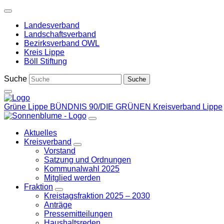
Weiter
zum
Landesverband
Inhalt
Landschaftsverband
Bezirksverband OWL
Kreis Lippe
Böll Stiftung
Suche
Grüne Lippe
BÜNDNIS 90/DIE GRÜNEN Kreisverband Lippe
Aktuelles
Kreisverband
Zeige
Vorstand
Untermenü
Satzung und Ordnungen
Kommunalwahl 2025
Mitglied werden
Fraktion
Zeige
Kreistagsfraktion 2025 – 2030
Untermenü
Anträge
Pressemitteilungen
Haushaltsreden