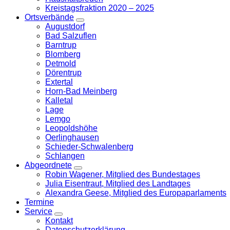
Kreistagsfraktion 2020 – 2025
Ortsverbände
Zeige
Augustdorf
Untermenü
Bad Salzuflen
Barntrup
Blomberg
Detmold
Dörentrup
Extertal
Horn-Bad Meinberg
Kalletal
Lage
Lemgo
Leopoldshöhe
Oerlinghausen
Schieder-Schwalenberg
Schlangen
Abgeordnete
Zeige
Robin Wagener, Mitglied des Bundestages
Untermenü
Julia Eisentraut, Mitglied des Landtages
Alexandra Geese, Mitglied des Europaparlaments
Termine
Service
Zeige
Kontakt
Untermenü
Datenschutzerklärung