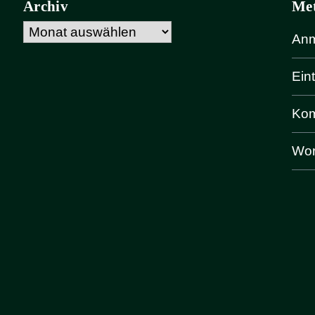
Archiv
Me
Archiv
Anm
Ein
Kom
Wor