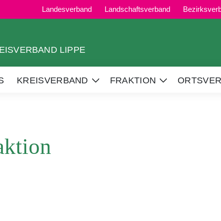
Landesverband
Landschaftsverband
Bezirksve
EISVERBAND LIPPE
S
KREISVERBAND
FRAKTION
ORTSVE
Zeige
Zeige
Untermenü
Untermenü
aktion