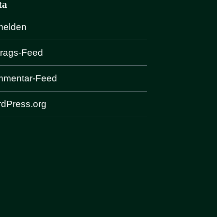
ta
elden
trags-Feed
mentar-Feed
dPress.org