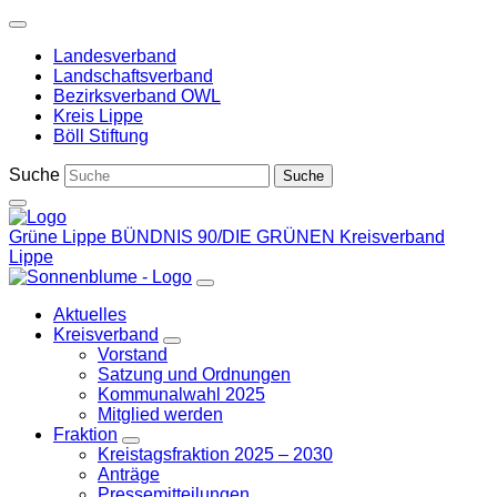
Weiter
zum
Landesverband
Inhalt
Landschaftsverband
Bezirksverband OWL
Kreis Lippe
Böll Stiftung
Suche
Grüne Lippe
BÜNDNIS 90/DIE GRÜNEN Kreisverband
Lippe
Aktuelles
Kreisverband
Zeige
Vorstand
Untermenü
Satzung und Ordnungen
Kommunalwahl 2025
Mitglied werden
Fraktion
Zeige
Kreistagsfraktion 2025 – 2030
Untermenü
Anträge
Pressemitteilungen