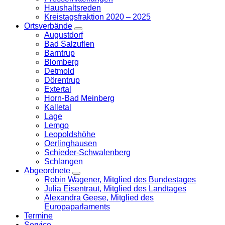
Haushaltsreden
Kreistagsfraktion 2020 – 2025
Ortsverbände
Zeige
Augustdorf
Untermenü
Bad Salzuflen
Barntrup
Blomberg
Detmold
Dörentrup
Extertal
Horn-Bad Meinberg
Kalletal
Lage
Lemgo
Leopoldshöhe
Oerlinghausen
Schieder-Schwalenberg
Schlangen
Abgeordnete
Zeige
Robin Wagener, Mitglied des Bundestages
Untermenü
Julia Eisentraut, Mitglied des Landtages
Alexandra Geese, Mitglied des
Europaparlaments
Termine
Service