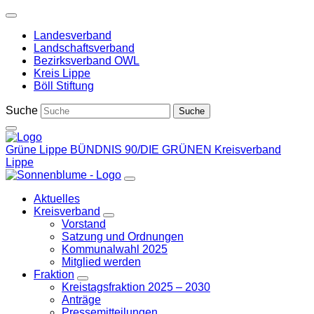
Weiter
zum
Landesverband
Inhalt
Landschaftsverband
Bezirksverband OWL
Kreis Lippe
Böll Stiftung
Suche
Grüne Lippe
BÜNDNIS 90/DIE GRÜNEN Kreisverband
Lippe
Aktuelles
Kreisverband
Zeige
Vorstand
Untermenü
Satzung und Ordnungen
Kommunalwahl 2025
Mitglied werden
Fraktion
Zeige
Kreistagsfraktion 2025 – 2030
Untermenü
Anträge
Pressemitteilungen