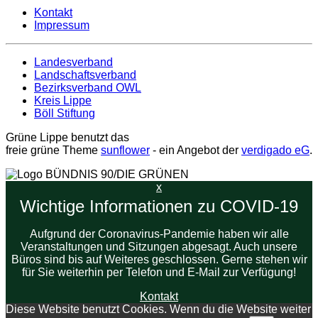
Kontakt
Impressum
Landesverband
Landschaftsverband
Bezirksverband OWL
Kreis Lippe
Böll Stiftung
Grüne Lippe benutzt das
freie grüne Theme
sunflower
‐ ein Angebot der
verdigado eG
.
x
Wichtige Informationen zu COVID-19
Aufgrund der Coronavirus-Pandemie haben wir alle
Veranstaltungen und Sitzungen abgesagt. Auch unsere
Büros sind bis auf Weiteres geschlossen. Gerne stehen wir
für Sie weiterhin per Telefon und E-Mail zur Verfügung!
Kontakt
Diese Website benutzt Cookies. Wenn du die Website weiter