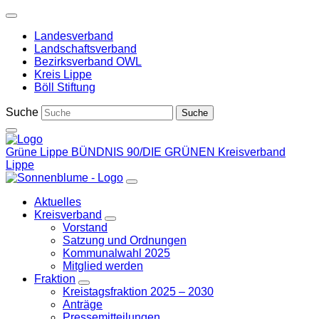
Weiter
zum
Landesverband
Inhalt
Landschaftsverband
Bezirksverband OWL
Kreis Lippe
Böll Stiftung
Suche
Grüne Lippe
BÜNDNIS 90/DIE GRÜNEN Kreisverband
Lippe
Aktuelles
Kreisverband
Zeige
Vorstand
Untermenü
Satzung und Ordnungen
Kommunalwahl 2025
Mitglied werden
Fraktion
Zeige
Kreistagsfraktion 2025 – 2030
Untermenü
Anträge
Pressemitteilungen