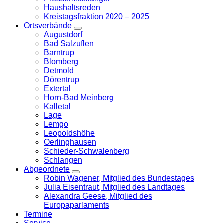
Haushaltsreden
Kreistagsfraktion 2020 – 2025
Ortsverbände
Zeige
Augustdorf
Untermenü
Bad Salzuflen
Barntrup
Blomberg
Detmold
Dörentrup
Extertal
Horn-Bad Meinberg
Kalletal
Lage
Lemgo
Leopoldshöhe
Oerlinghausen
Schieder-Schwalenberg
Schlangen
Abgeordnete
Zeige
Robin Wagener, Mitglied des Bundestages
Untermenü
Julia Eisentraut, Mitglied des Landtages
Alexandra Geese, Mitglied des
Europaparlaments
Termine
Service