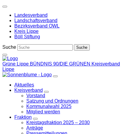
Weiter
zum
Landesverband
Inhalt
Landschaftsverband
Bezirksverband OWL
Kreis Lippe
Böll Stiftung
Suche
Grüne Lippe
BÜNDNIS 90/DIE GRÜNEN Kreisverband
Lippe
Aktuelles
Kreisverband
Zeige
Vorstand
Untermenü
Satzung und Ordnungen
Kommunalwahl 2025
Mitglied werden
Fraktion
Zeige
Kreistagsfraktion 2025 – 2030
Untermenü
Anträge
Pressemitteilungen