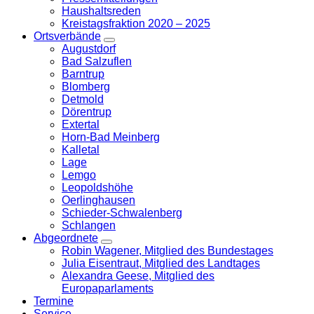
Haushaltsreden
Kreistagsfraktion 2020 – 2025
Ortsverbände
Zeige
Augustdorf
Untermenü
Bad Salzuflen
Barntrup
Blomberg
Detmold
Dörentrup
Extertal
Horn-Bad Meinberg
Kalletal
Lage
Lemgo
Leopoldshöhe
Oerlinghausen
Schieder-Schwalenberg
Schlangen
Abgeordnete
Zeige
Robin Wagener, Mitglied des Bundestages
Untermenü
Julia Eisentraut, Mitglied des Landtages
Alexandra Geese, Mitglied des
Europaparlaments
Termine
Service