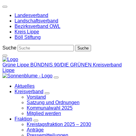
Weiter
zum
Landesverband
Inhalt
Landschaftsverband
Bezirksverband OWL
Kreis Lippe
Böll Stiftung
Suche
Grüne Lippe
BÜNDNIS 90/DIE GRÜNEN Kreisverband
Lippe
Aktuelles
Kreisverband
Zeige
Vorstand
Untermenü
Satzung und Ordnungen
Kommunalwahl 2025
Mitglied werden
Fraktion
Zeige
Kreistagsfraktion 2025 – 2030
Untermenü
Anträge
Pressemitteilungen