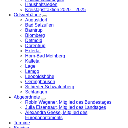
Haushaltsreden
Kreistagsfraktion 2020 – 2025
Ortsverbände
Zeige
Augustdorf
Untermenü
Bad Salzuflen
Barntrup
Blomberg
Detmold
Dörentrup
Extertal
Horn-Bad Meinberg
Kalletal
Lage
Lemgo
Leopoldshöhe
Oerlinghausen
Schieder-Schwalenberg
Schlangen
Abgeordnete
Zeige
Robin Wagener, Mitglied des Bundestages
Untermenü
Julia Eisentraut, Mitglied des Landtages
Alexandra Geese, Mitglied des
Europaparlaments
Termine
Service