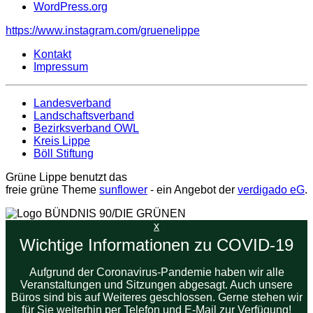
WordPress.org
https://www.instagram.com/gruenelippe
Kontakt
Impressum
Landesverband
Landschaftsverband
Bezirksverband OWL
Kreis Lippe
Böll Stiftung
Grüne Lippe benutzt das
freie grüne Theme
sunflower
‐ ein Angebot der
verdigado eG
.
x
Wichtige Informationen zu COVID-19
Aufgrund der Coronavirus-Pandemie haben wir alle
Veranstaltungen und Sitzungen abgesagt. Auch unsere
Büros sind bis auf Weiteres geschlossen. Gerne stehen wir
für Sie weiterhin per Telefon und E-Mail zur Verfügung!