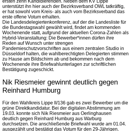
ersten zehn Kandidierenden. Neben dem KV Lippe
unterstützt ihn hier auch der Bezirksverband OWL tatkräftig,
er hat sowohl vom Kreis- als auch vom Bezirksverband das
erste offene Votum erhalten.
Die Landesdelegiertenkonferenz, auf der die Landesliste für
die Bundestagswahl gewählt wird, findet am kommenden
Wochenende statt, aufgrund der aktuellen Corona-Zahlen als
Hybrid-Veranstaltung: Die Bewerber*innen dürfen ihre
Reden auf Wunsch unter strengen
Pandemieschutzvorschriften aus einem zentralen Studio in
Düsseldorf halten, die wahlberechtigten Delegierten stimmen
zu Hause am Bildschirm ab und bekommen nach dem
Wochenende ihre Briefwahlunterlagen zur schriftlichen
Bestätigung zugeschickt.
Nik Riesmeier gewinnt deutlich gegen
Reinhard Humburg
Für den Wahlkreis Lippe II/136 gab es zwei Bewerber um die
grüne Direktkandidatur. Bei der digitalen Abstimmung am
19.03. konnte sich Nik Riesmeier aus Oerlinghausen
deutlich gegen Reinhard Humburg aus Warburg
durchsetzen. Die anschließende Briefwahl wurde am 01.04.
ausgezählt und bestätigt das Votum für den 29-Jährigen.