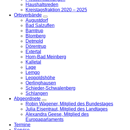
Haushaltsreden
Kreistagsfraktion 2020 – 2025
Ortsverbände
Zeige
Augustdorf
Untermenü
Bad Salzuflen
Barntrup
Blomberg
Detmold
Dörentrup
Extertal
Horn-Bad Meinberg
Kalletal
Lage
Lemgo
Leopoldshöhe
Oerlinghausen
Schieder-Schwalenberg
Schlangen
Abgeordnete
Zeige
Robin Wagener, Mitglied des Bundestages
Untermenü
Julia Eisentraut, Mitglied des Landtages
Alexandra Geese, Mitglied des
Europaparlaments
Termine
Service