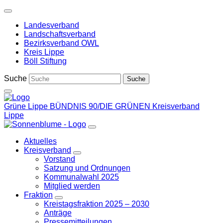
Weiter
zum
Landesverband
Inhalt
Landschaftsverband
Bezirksverband OWL
Kreis Lippe
Böll Stiftung
Suche
Grüne Lippe
BÜNDNIS 90/DIE GRÜNEN Kreisverband
Lippe
Aktuelles
Kreisverband
Zeige
Vorstand
Untermenü
Satzung und Ordnungen
Kommunalwahl 2025
Mitglied werden
Fraktion
Zeige
Kreistagsfraktion 2025 – 2030
Untermenü
Anträge
Pressemitteilungen