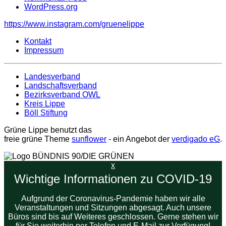
WordPress.org
https://www.instagram.com/gruenelippe
Kontakt
Impressum
Landesverband
Landschaftsverband
Bezirksverband OWL
Kreis Lippe
Böll Stiftung
Grüne Lippe benutzt das
freie grüne Theme
sunflower
‐ ein Angebot der
verdigado eG
.
x
Wichtige Informationen zu COVID-19
Aufgrund der Coronavirus-Pandemie haben wir alle
Veranstaltungen und Sitzungen abgesagt. Auch unsere
Büros sind bis auf Weiteres geschlossen. Gerne stehen wir
für Sie weiterhin per Telefon und E-Mail zur Verfügung!