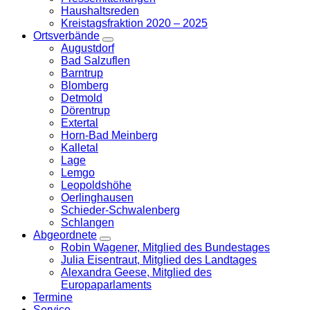
Haushaltsreden
Kreistagsfraktion 2020 – 2025
Ortsverbände
Zeige
Augustdorf
Untermenü
Bad Salzuflen
Barntrup
Blomberg
Detmold
Dörentrup
Extertal
Horn-Bad Meinberg
Kalletal
Lage
Lemgo
Leopoldshöhe
Oerlinghausen
Schieder-Schwalenberg
Schlangen
Abgeordnete
Zeige
Robin Wagener, Mitglied des Bundestages
Untermenü
Julia Eisentraut, Mitglied des Landtages
Alexandra Geese, Mitglied des
Europaparlaments
Termine
Service