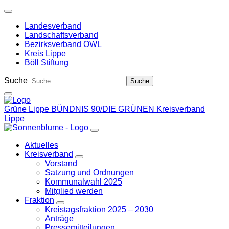
Weiter
zum
Landesverband
Inhalt
Landschaftsverband
Bezirksverband OWL
Kreis Lippe
Böll Stiftung
Suche
Grüne Lippe
BÜNDNIS 90/DIE GRÜNEN Kreisverband
Lippe
Aktuelles
Kreisverband
Zeige
Vorstand
Untermenü
Satzung und Ordnungen
Kommunalwahl 2025
Mitglied werden
Fraktion
Zeige
Kreistagsfraktion 2025 – 2030
Untermenü
Anträge
Pressemitteilungen