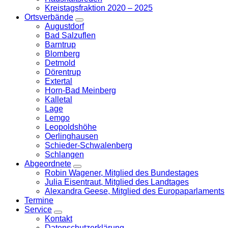
Kreistagsfraktion 2020 – 2025
Ortsverbände
Zeige
Augustdorf
Untermenü
Bad Salzuflen
Barntrup
Blomberg
Detmold
Dörentrup
Extertal
Horn-Bad Meinberg
Kalletal
Lage
Lemgo
Leopoldshöhe
Oerlinghausen
Schieder-Schwalenberg
Schlangen
Abgeordnete
Zeige
Robin Wagener, Mitglied des Bundestages
Untermenü
Julia Eisentraut, Mitglied des Landtages
Alexandra Geese, Mitglied des Europaparlaments
Termine
Service
Zeige
Kontakt
Untermenü
Datenschutzerklärung