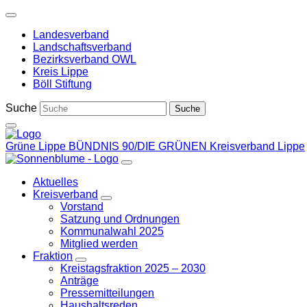
Weiter
zum
Landesverband
Inhalt
Landschaftsverband
Bezirksverband OWL
Kreis Lippe
Böll Stiftung
Suche
Grüne Lippe
BÜNDNIS 90/DIE GRÜNEN Kreisverband Lippe
Aktuelles
Kreisverband
Zeige
Vorstand
Untermenü
Satzung und Ordnungen
Kommunalwahl 2025
Mitglied werden
Fraktion
Zeige
Kreistagsfraktion 2025 – 2030
Untermenü
Anträge
Pressemitteilungen
Haushaltsreden