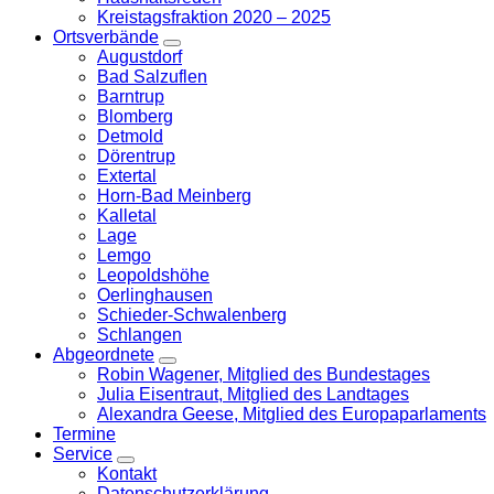
Kreistagsfraktion 2020 – 2025
Ortsverbände
Zeige
Augustdorf
Untermenü
Bad Salzuflen
Barntrup
Blomberg
Detmold
Dörentrup
Extertal
Horn-Bad Meinberg
Kalletal
Lage
Lemgo
Leopoldshöhe
Oerlinghausen
Schieder-Schwalenberg
Schlangen
Abgeordnete
Zeige
Robin Wagener, Mitglied des Bundestages
Untermenü
Julia Eisentraut, Mitglied des Landtages
Alexandra Geese, Mitglied des Europaparlaments
Termine
Service
Zeige
Kontakt
Untermenü
Datenschutzerklärung