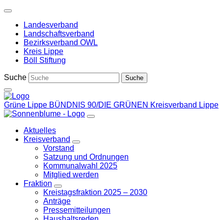
Weiter
zum
Landesverband
Inhalt
Landschaftsverband
Bezirksverband OWL
Kreis Lippe
Böll Stiftung
Suche
Grüne Lippe
BÜNDNIS 90/DIE GRÜNEN Kreisverband Lippe
Aktuelles
Kreisverband
Zeige
Vorstand
Untermenü
Satzung und Ordnungen
Kommunalwahl 2025
Mitglied werden
Fraktion
Zeige
Kreistagsfraktion 2025 – 2030
Untermenü
Anträge
Pressemitteilungen
Haushaltsreden