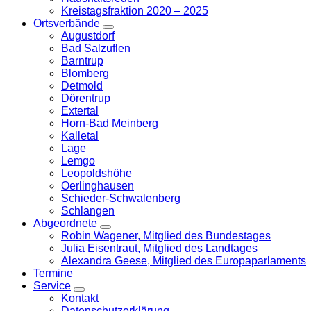
Kreistagsfraktion 2020 – 2025
Ortsverbände
Zeige
Augustdorf
Untermenü
Bad Salzuflen
Barntrup
Blomberg
Detmold
Dörentrup
Extertal
Horn-Bad Meinberg
Kalletal
Lage
Lemgo
Leopoldshöhe
Oerlinghausen
Schieder-Schwalenberg
Schlangen
Abgeordnete
Zeige
Robin Wagener, Mitglied des Bundestages
Untermenü
Julia Eisentraut, Mitglied des Landtages
Alexandra Geese, Mitglied des Europaparlaments
Termine
Service
Zeige
Kontakt
Untermenü
Datenschutzerklärung