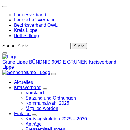
Weiter
zum
Landesverband
Inhalt
Landschaftsverband
Bezirksverband OWL
Kreis Lippe
Böll Stiftung
Suche
Grüne Lippe
BÜNDNIS 90/DIE GRÜNEN Kreisverband
Lippe
Aktuelles
Kreisverband
Zeige
Vorstand
Untermenü
Satzung und Ordnungen
Kommunalwahl 2025
Mitglied werden
Fraktion
Zeige
Kreistagsfraktion 2025 – 2030
Untermenü
Anträge
Pressemitteilungen