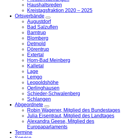
Haushaltsreden
Kreistagsfraktion 2020 – 2025
Ortsverbände
Zeige
Augustdorf
Untermenü
Bad Salzuflen
Barntrup
Blomberg
Detmold
Dörentrup
Extertal
Horn-Bad Meinberg
Kalletal
Lage
Lemgo
Leopoldshöhe
Oerlinghausen
Schieder-Schwalenberg
Schlangen
Abgeordnete
Zeige
Robin Wagener, Mitglied des Bundestages
Untermenü
Julia Eisentraut, Mitglied des Landtages
Alexandra Geese, Mitglied des
Europaparlaments
Termine
Service