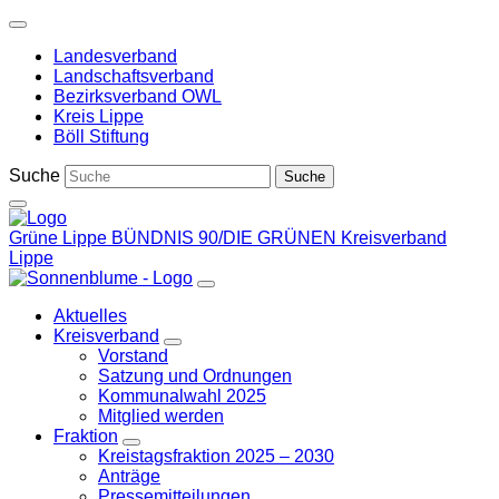
Weiter
zum
Landesverband
Inhalt
Landschaftsverband
Bezirksverband OWL
Kreis Lippe
Böll Stiftung
Suche
Grüne Lippe
BÜNDNIS 90/DIE GRÜNEN Kreisverband
Lippe
Aktuelles
Kreisverband
Zeige
Vorstand
Untermenü
Satzung und Ordnungen
Kommunalwahl 2025
Mitglied werden
Fraktion
Zeige
Kreistagsfraktion 2025 – 2030
Untermenü
Anträge
Pressemitteilungen