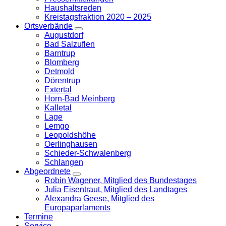
Haushaltsreden
Kreistagsfraktion 2020 – 2025
Ortsverbände
Zeige
Augustdorf
Untermenü
Bad Salzuflen
Barntrup
Blomberg
Detmold
Dörentrup
Extertal
Horn-Bad Meinberg
Kalletal
Lage
Lemgo
Leopoldshöhe
Oerlinghausen
Schieder-Schwalenberg
Schlangen
Abgeordnete
Zeige
Robin Wagener, Mitglied des Bundestages
Untermenü
Julia Eisentraut, Mitglied des Landtages
Alexandra Geese, Mitglied des
Europaparlaments
Termine
Service