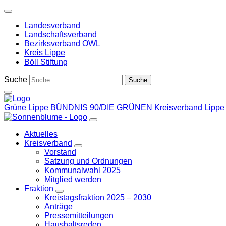
Weiter
zum
Landesverband
Inhalt
Landschaftsverband
Bezirksverband OWL
Kreis Lippe
Böll Stiftung
Suche
Grüne Lippe
BÜNDNIS 90/DIE GRÜNEN Kreisverband Lippe
Aktuelles
Kreisverband
Zeige
Vorstand
Untermenü
Satzung und Ordnungen
Kommunalwahl 2025
Mitglied werden
Fraktion
Zeige
Kreistagsfraktion 2025 – 2030
Untermenü
Anträge
Pressemitteilungen
Haushaltsreden