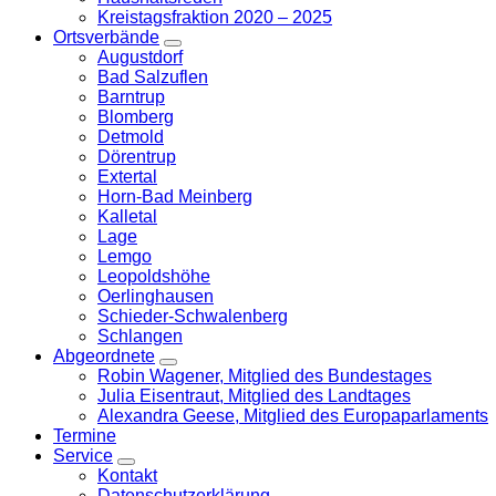
Kreistagsfraktion 2020 – 2025
Ortsverbände
Zeige
Augustdorf
Untermenü
Bad Salzuflen
Barntrup
Blomberg
Detmold
Dörentrup
Extertal
Horn-Bad Meinberg
Kalletal
Lage
Lemgo
Leopoldshöhe
Oerlinghausen
Schieder-Schwalenberg
Schlangen
Abgeordnete
Zeige
Robin Wagener, Mitglied des Bundestages
Untermenü
Julia Eisentraut, Mitglied des Landtages
Alexandra Geese, Mitglied des Europaparlaments
Termine
Service
Zeige
Kontakt
Untermenü
Datenschutzerklärung