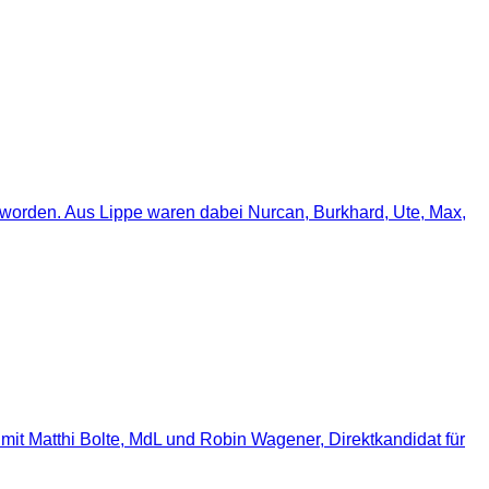
worden. Aus Lippe waren dabei Nurcan, Burkhard, Ute, Max,
it Matthi Bolte, MdL und Robin Wagener, Direktkandidat für