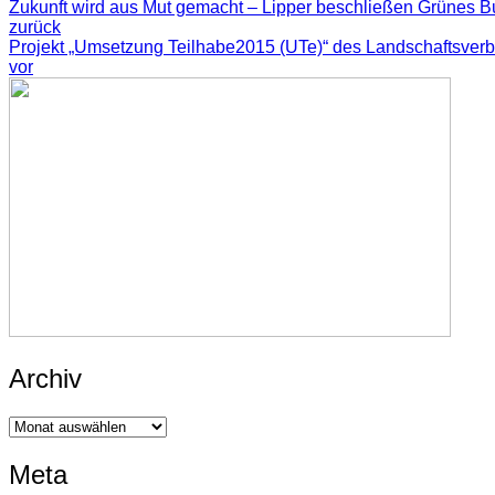
Zukunft wird aus Mut gemacht – Lipper beschließen Grünes
zurück
Projekt „Umsetzung Teilhabe2015 (UTe)“ des Landschaftsverb
vor
Archiv
Archiv
Meta