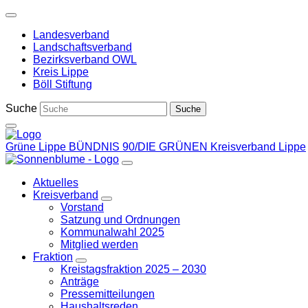
Weiter
zum
Landesverband
Inhalt
Landschaftsverband
Bezirksverband OWL
Kreis Lippe
Böll Stiftung
Suche
Grüne Lippe
BÜNDNIS 90/DIE GRÜNEN Kreisverband Lippe
Aktuelles
Kreisverband
Zeige
Vorstand
Untermenü
Satzung und Ordnungen
Kommunalwahl 2025
Mitglied werden
Fraktion
Zeige
Kreistagsfraktion 2025 – 2030
Untermenü
Anträge
Pressemitteilungen
Haushaltsreden