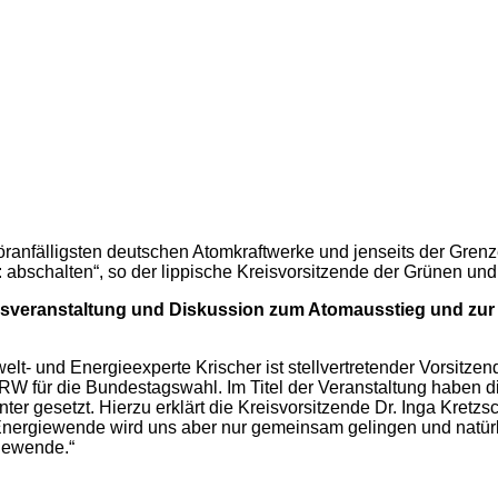
 störanfälligsten deutschen Atomkraftwerke und jenseits der G
e: abschalten“, so der lippische Kreisvorsitzende der Grünen 
ionsveranstaltung und Diskussion zum Atomausstieg und zur
elt- und Energieexperte Krischer ist stellvertretender Vorsitz
W für die Bundestagswahl. Im Titel der Veranstaltung haben di
er gesetzt. Hierzu erklärt die Kreisvorsitzende Dr. Inga Kretz
ergiewende wird uns aber nur gemeinsam gelingen und natürlic
iewende.“