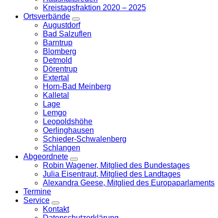
Kreistagsfraktion 2020 – 2025
Ortsverbände
Zeige
Augustdorf
Untermenü
Bad Salzuflen
Barntrup
Blomberg
Detmold
Dörentrup
Extertal
Horn-Bad Meinberg
Kalletal
Lage
Lemgo
Leopoldshöhe
Oerlinghausen
Schieder-Schwalenberg
Schlangen
Abgeordnete
Zeige
Robin Wagener, Mitglied des Bundestages
Untermenü
Julia Eisentraut, Mitglied des Landtages
Alexandra Geese, Mitglied des Europaparlaments
Termine
Service
Zeige
Kontakt
Untermenü
Datenschutzerklärung