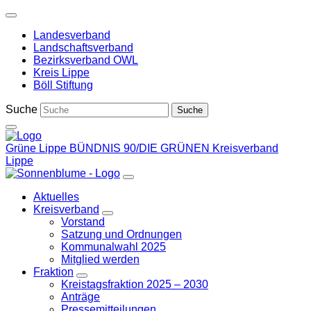
Weiter
zum
Landesverband
Inhalt
Landschaftsverband
Bezirksverband OWL
Kreis Lippe
Böll Stiftung
Suche
Grüne Lippe
BÜNDNIS 90/DIE GRÜNEN Kreisverband
Lippe
Aktuelles
Kreisverband
Zeige
Vorstand
Untermenü
Satzung und Ordnungen
Kommunalwahl 2025
Mitglied werden
Fraktion
Zeige
Kreistagsfraktion 2025 – 2030
Untermenü
Anträge
Pressemitteilungen