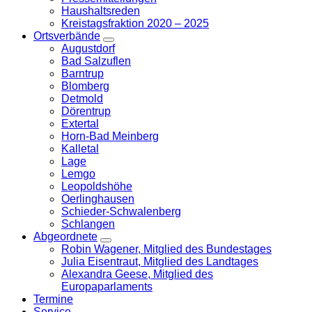
Haushaltsreden
Kreistagsfraktion 2020 – 2025
Ortsverbände
Zeige
Augustdorf
Untermenü
Bad Salzuflen
Barntrup
Blomberg
Detmold
Dörentrup
Extertal
Horn-Bad Meinberg
Kalletal
Lage
Lemgo
Leopoldshöhe
Oerlinghausen
Schieder-Schwalenberg
Schlangen
Abgeordnete
Zeige
Robin Wagener, Mitglied des Bundestages
Untermenü
Julia Eisentraut, Mitglied des Landtages
Alexandra Geese, Mitglied des
Europaparlaments
Termine
Service