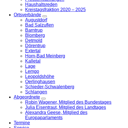
Haushaltsreden
Kreistagsfraktion 2020 – 2025
Ortsverbände
Zeige
Augustdorf
Untermenü
Bad Salzuflen
Barntrup
Blomberg
Detmold
Dörentrup
Extertal
Horn-Bad Meinberg
Kalletal
Lage
Lemgo
Leopoldshöhe
Oerlinghausen
Schieder-Schwalenberg
Schlangen
Abgeordnete
Zeige
Robin Wagener, Mitglied des Bundestages
Untermenü
Julia Eisentraut, Mitglied des Landtages
Alexandra Geese, Mitglied des
Europaparlaments
Termine
Service