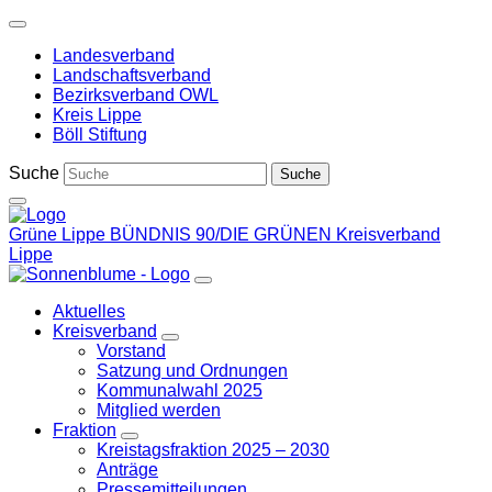
Weiter
zum
Landesverband
Inhalt
Landschaftsverband
Bezirksverband OWL
Kreis Lippe
Böll Stiftung
Suche
Grüne Lippe
BÜNDNIS 90/DIE GRÜNEN Kreisverband
Lippe
Aktuelles
Kreisverband
Zeige
Vorstand
Untermenü
Satzung und Ordnungen
Kommunalwahl 2025
Mitglied werden
Fraktion
Zeige
Kreistagsfraktion 2025 – 2030
Untermenü
Anträge
Pressemitteilungen