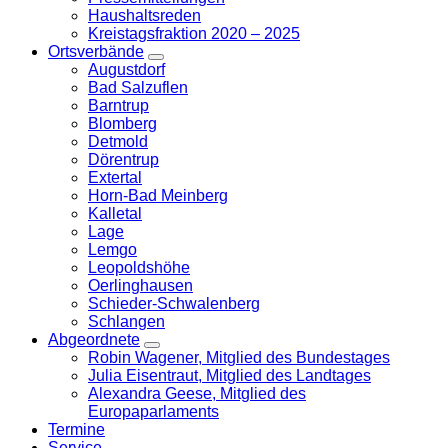
Haushaltsreden
Kreistagsfraktion 2020 – 2025
Ortsverbände
Zeige
Augustdorf
Untermenü
Bad Salzuflen
Barntrup
Blomberg
Detmold
Dörentrup
Extertal
Horn-Bad Meinberg
Kalletal
Lage
Lemgo
Leopoldshöhe
Oerlinghausen
Schieder-Schwalenberg
Schlangen
Abgeordnete
Zeige
Robin Wagener, Mitglied des Bundestages
Untermenü
Julia Eisentraut, Mitglied des Landtages
Alexandra Geese, Mitglied des
Europaparlaments
Termine
Service