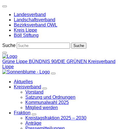
Weiter
zum
Landesverband
Inhalt
Landschaftsverband
Bezirksverband OWL
Kreis Lippe
Böll Stiftung
Suche
Grüne Lippe
BÜNDNIS 90/DIE GRÜNEN Kreisverband
Lippe
Aktuelles
Kreisverband
Zeige
Vorstand
Untermenü
Satzung und Ordnungen
Kommunalwahl 2025
Mitglied werden
Fraktion
Zeige
Kreistagsfraktion 2025 – 2030
Untermenü
Anträge
Pressemitteilungen